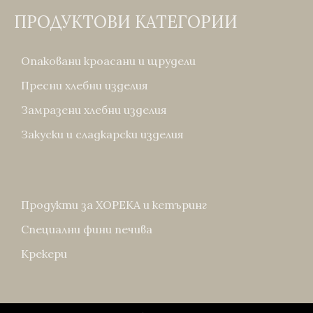
ПРОДУКТОВИ КАТЕГОРИИ
Опаковани кроасани и щрудели
Пресни хлебни изделия
Замразени хлебни изделия
Закуски и сладкарски изделия
Продукти за ХОРЕКА и кетъринг
Специални фини печива
Крекери