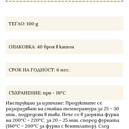
ТЕГЛО:
100 g
ОПАКОВКА:
40 броя в кашон
СРОК НА ГОДНОСТ:
6 мес.
СЪХРАНЕНИЕ:
при - 18ºС
Инструкции за изпичане: Продуктите се
размразяват на стайна температура за 25 – 30
мин., подредени в тава. Пече се в загрята фурна
на 200ºС – 220ºС, за 20 – 25 мин. според фурната
(180ºС – 200ºС за фурна с вентилатор). След