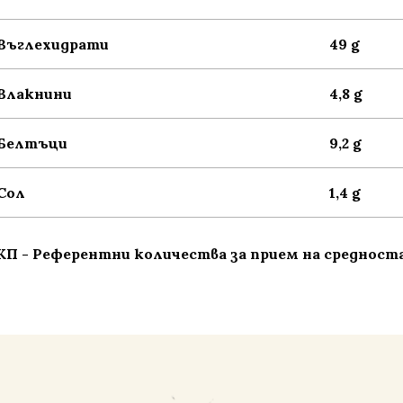
Въглехидрати
49 g
Влакнини
4,8 g
Белтъци
9,2 g
Сол
1,4 g
КП - Референтни количества за прием на средноста