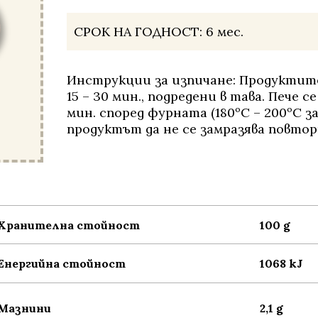
СРОК НА ГОДНОСТ:
6 мес.
Инструкции за изпичане: Продуктите
15 – 30 мин., подредени в тава. Пече се
мин. според фурната (180ºС – 200ºС з
продуктът да не се замразява повтор
Хранителна стойност
100 g
Енергийна стойност
1068 kJ
Мазнини
2,1 g