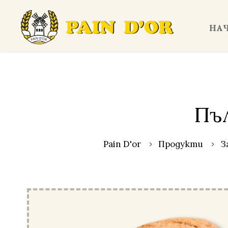
НА
Пъ
Pain D'or
Продукти
З