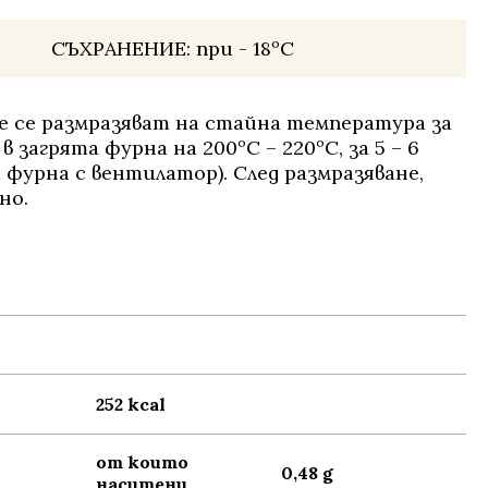
СЪХРАНЕНИЕ:
при - 18ºС
 се размразяват на стайна температура за
 в загрята фурна на 200ºС – 220ºС, за 5 – 6
а фурна с вентилатор). След размразяване,
но.
252 kcal
от които
0,48 g
наситени