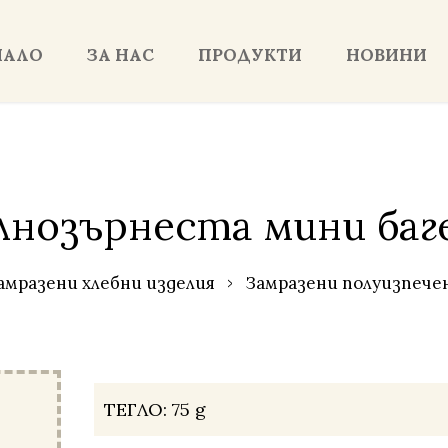
ЧАЛО
ЗА НАС
ПРОДУКТИ
НОВИНИ
лнозърнеста мини баг
амразени хлебни изделия
Замразени полуизпечен
ТЕГЛО:
75 g