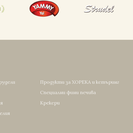
рудели
Продукти за ХОРЕКА и кетъринг
Специални фини печива
ия
Крекери
делия