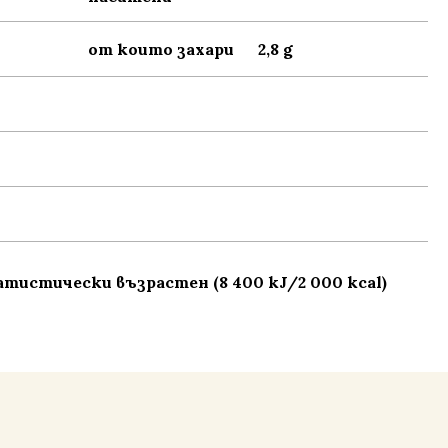
от които захари
2,8 g
тистически възрастен (8 400 kJ/2 000 kcal)