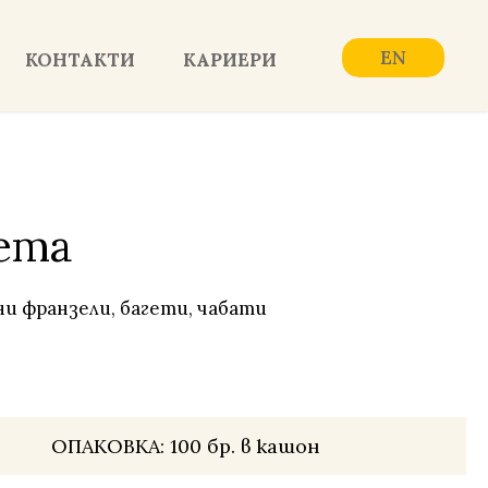
EN
КОНТАКТИ
КАРИЕРИ
ета
и франзели, багети, чабати
ОПАКОВКА:
100 бр. в кашон