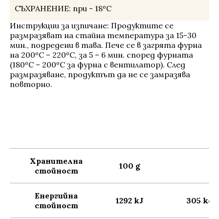
СЪХРАНЕНИЕ:
при - 18ºС
Инструкции за изпичане: Продуктите се
размразяват на стайна температура за 15-30
мин., подредени в тава. Пече се в загрята фурна
на 200ºС – 220ºС, за 5 – 6 мин. според фурната
(180ºС – 200ºС за фурна с вентилатор). След
размразяване, продуктът да не се замразява
повторно.
Хранителна
100 g
стойност
Енергийна
1292 kJ
305 kca
стойност