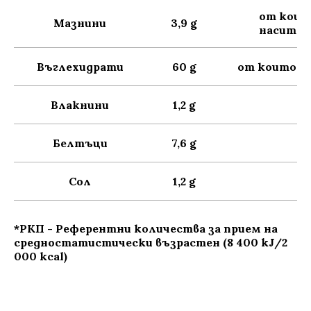
от коит
Мазнини
3,9 g
наситен
Въглехидрати
60 g
от които з
Влакнини
1,2 g
Белтъци
7,6 g
Сол
1,2 g
*РКП - Референтни количества за прием на
средностатистически възрастен (8 400 kJ/2
000 kcal)