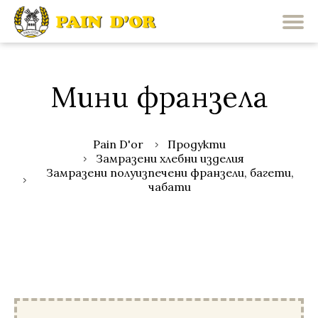
Мини франзела
Pain D'or
Продукти
Замразени хлебни изделия
Замразени полуизпечени франзели, багети,
чабати