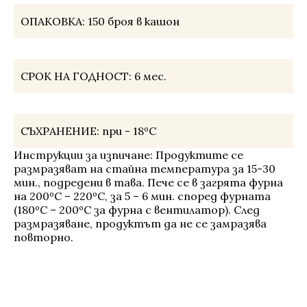
ОПАКОВКА:
150 броя в кашон
СРОК НА ГОДНОСТ:
6 мес.
СЪХРАНЕНИЕ:
при - 18ºС
Инструкции за изпичане: Продуктите се
размразяват на стайна температура за 15-30
мин., подредени в тава. Пече се в загрята фурна
на 200ºС – 220ºС, за 5 – 6 мин. според фурната
(180ºС – 200ºС за фурна с вентилатор). След
размразяване, продуктът да не се замразява
повторно.