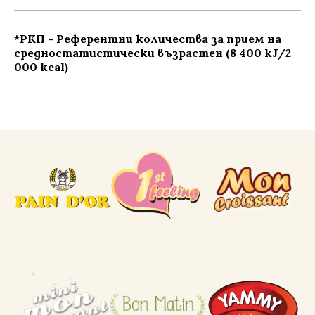
*РКП - Референтни количества за прием на
средностатистически възрастен (8 400 kJ/2
000 kcal)