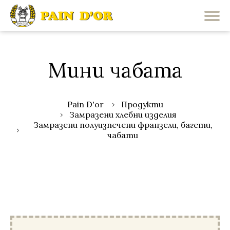
Мини чабата
Pain D'or
Продукти
Замразени хлебни изделия
Замразени полуизпечени франзели, багети,
чабати