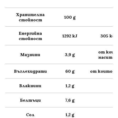
Хранителна
100 g
стойност
Енергийна
1292 kJ
305 kca
стойност
от коит
Мазнини
3,9 g
наситен
Въглехидрати
60 g
от които з
Влакнини
1,2 g
Белтъци
7,6 g
Сол
1,2 g