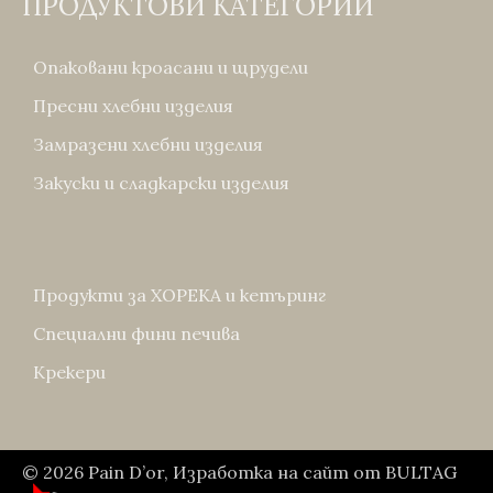
ПРОДУКТОВИ КАТЕГОРИИ
Опаковани кроасани и щрудели
Пресни хлебни изделия
Замразени хлебни изделия
Закуски и сладкарски изделия
Продукти за ХОРЕКА и кетъринг
Специални фини печива
Крекери
© 2026
Pain D’or
,
Изработка на сайт
от
BULTAG