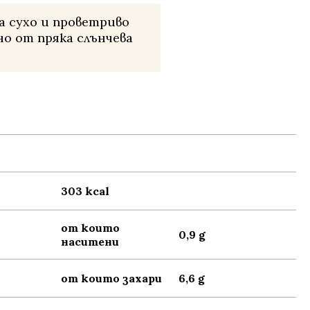
а сухо и проветриво
о от пряка слънчева
303 kcal
от които
0,9 g
наситени
от които захари
6,6 g