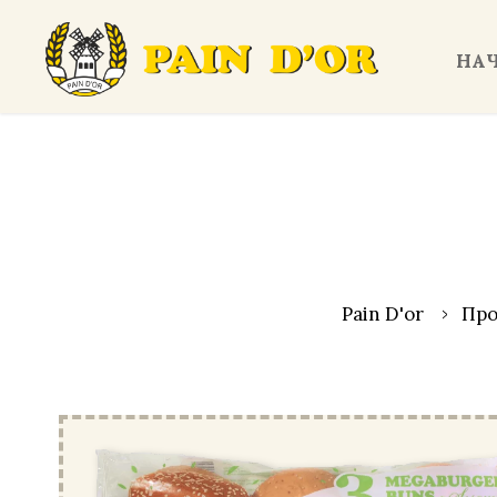
НА
Pain D'or
Пр