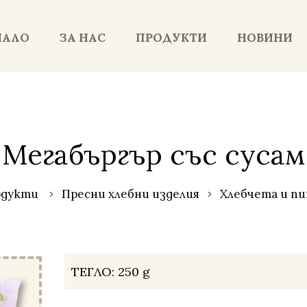
ЧАЛО
ЗА НАС
ПРОДУКТИ
НОВИНИ
Мегабъргър със сусам
одукти
Пресни хлебни изделия
Хлебчета и пи
ТЕГЛО:
250 g