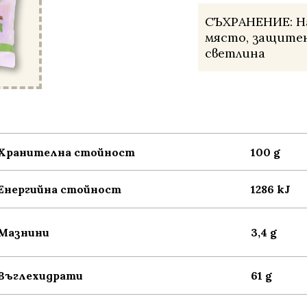
СЪХРАНЕНИЕ:
Н
място, защитен
светлина
Хранителна стойност
100 g
Енергийна стойност
1286 kJ
Мазнини
3,4 g
Въглехидрати
61 g