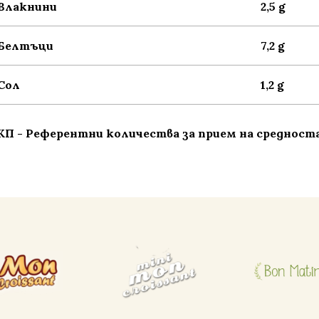
Влакнини
2,5 g
Белтъци
7,2 g
Сол
1,2 g
КП - Референтни количества за прием на средноста