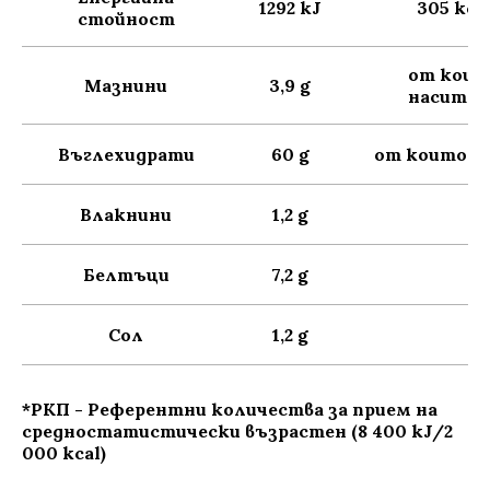
1292 kJ
305 kca
стойност
от коит
Мазнини
3,9 g
наситен
Въглехидрати
60 g
от които з
Влакнини
1,2 g
Белтъци
7,2 g
Сол
1,2 g
*РКП - Референтни количества за прием на
средностатистически възрастен (8 400 kJ/2
000 kcal)