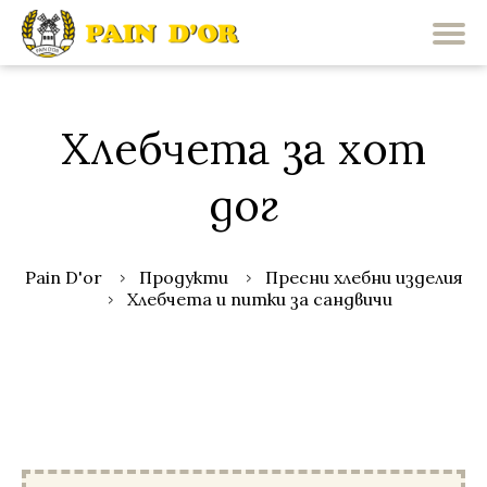
Хлебчета за хот
дог
Pain D'or
Продукти
Пресни хлебни изделия
Хлебчета и питки за сандвичи