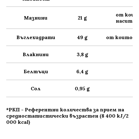
от коит
Мазнини
21 g
наситен
Въглехидрати
49 g
от които з
Влакнини
3,8 g
Белтъци
6,4 g
Сол
0,95 g
*РКП - Референтни количества за прием на
средностатистически възрастен (8 400 kJ/2
000 kcal)