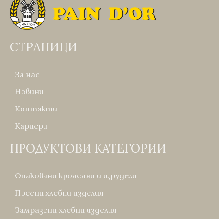
СТРАНИЦИ
За нас
Новини
Контакти
Кариери
ПРОДУКТОВИ КАТЕГОРИИ
Опаковани кроасани и щрудели
Пресни хлебни изделия
Замразени хлебни изделия