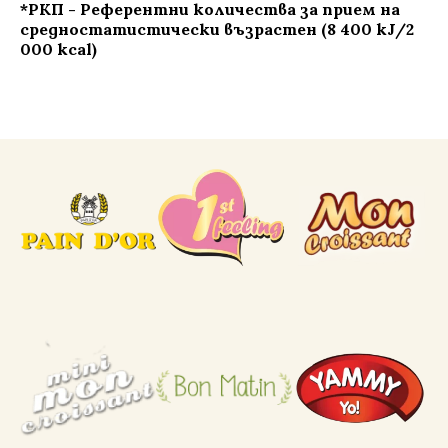
*РКП - Референтни количества за прием на
средностатистически възрастен (8 400 kJ/2
000 kcal)