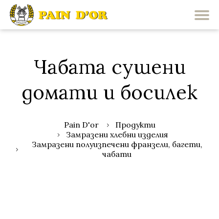
Чабата сушени
домати и босилек
Pain D'or
Продукти
Замразени хлебни изделия
Замразени полуизпечени франзели, багети,
чабати