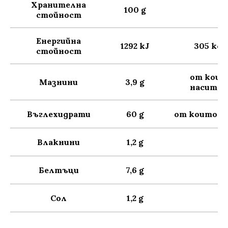
Хранителна
100 g
стойност
Енергийна
1292 kJ
305 kca
стойност
от коит
Мазнини
3,9 g
наситен
Въглехидрати
60 g
от които з
Влакнини
1,2 g
Белтъци
7,6 g
Сол
1,2 g