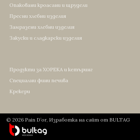
Опаковани кроасани и щрудели
Пресни хлебни изделия
Замразени хлебни изделия
Закуски и сладкарски изделия
Продукти за ХОРЕКА и кетъринг
Специални фини печива
Крекери
© 2026
Pain D’or
,
Изработка на сайт
от
BULTAG